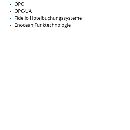
OPC
OPC-UA
Fidelio Hotelbuchungssysteme
Enocean Funktechnologie
H&S Energietechnik GmbH
Ferdinand-Porsche-Str. 5/1
79211 Denzlingen
Tel.:
+49(0)7666 / 88489 0
Fax: +49(0)7666 / 88489 20
info@hus-energietechnik.de
Impressum